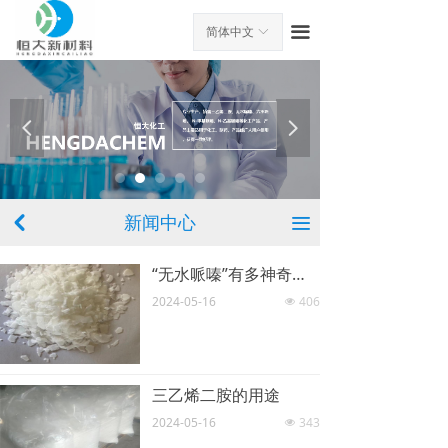
首页
끀
简体中文
ꀅ
关于我们
产品中心
넳
넲
新闻中心
工厂环境
新闻中心
낒
끀
在线留言
“无水哌嗪”有多神奇？高价值用途广泛
联系我们
2024-05-16
406
넶
三乙烯二胺的用途
2024-05-16
343
넶