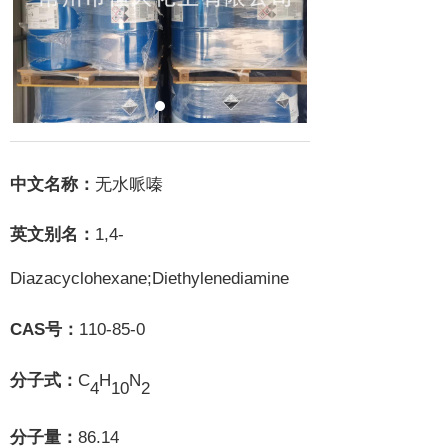
中文名称：
无水哌嗪
1,4-
英文别名：
Diazacyclohexane;Diethylenediamine
CAS
110-85-0
号：
C
H
N
分子式：
4
10
2
86.14
分子量：