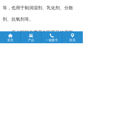
等，也用于制润湿剂、乳化剂、分散
剂、抗氧剂等。
无水哌嗪主要用作医药品的原料。
낀
뀵
끅
끇
首页
产品
一键拨号
联系
无水哌嗪性状：无水哌嗪为白色斜方系
叶片状结晶，无水哌嗪在空气中易潮
解，微溶于乙醚、石油醚、苯、氯仿，
其水溶解液呈碱性。无水哌嗪贮存：应
存放于干燥、通风的库房中，避免阳光
直射。由于无水哌嗪用途广泛，其市场
2.5
价格通常为六水哌嗪的
倍左右。我国