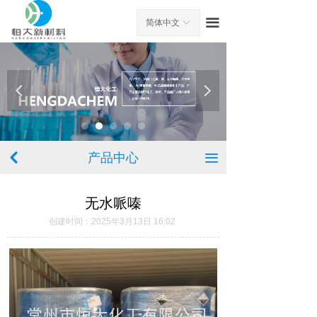
首页
끀
简体中文
ꀅ
关于我们
产品中心
넳
넲
新闻中心
工厂环境
产品中心
낒
끀
在线留言
无水哌嗪
联系我们
创建时间：
2025年3月13日
16:02